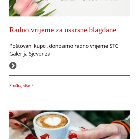
Radno vrijeme za uskrsne blagdane
Poštovani kupci, donosimo radno vrijeme STC
Galerija Sjever za
12.4.2022.
Pročitaj više
Parks Galerija: Radno vrijeme
Akcija
Obavijesti
Park's Caffe