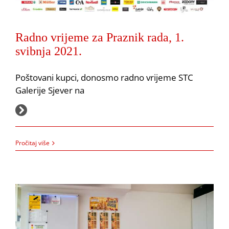
Radno vrijeme za Praznik rada, 1.
svibnja 2021.
Poštovani kupci, donosmo radno vrijeme STC
Galerije Sjever na
OBAVIJEST o početku rada poslovnice Hrvatska Lutrija
29.4.2021.
Akcija
Hrvatska Lutrija
Obavijesti
Pročitaj više