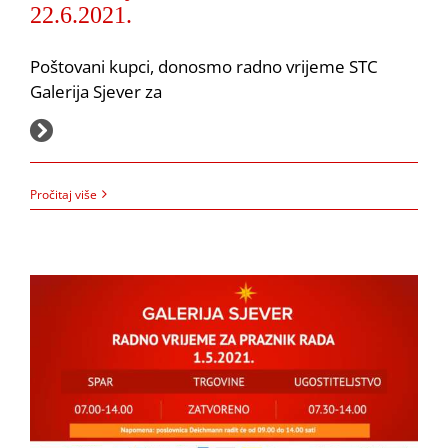
22.6.2021.
Poštovani kupci, donosmo radno vrijeme STC
Galerija Sjever za
27.5.2021.
Radno vrijeme za Praznik rada, 1. svibnja 2021.
Pročitaj više
Akcija
Farmacia
Müller
Obavijesti
Spar
Zoocity