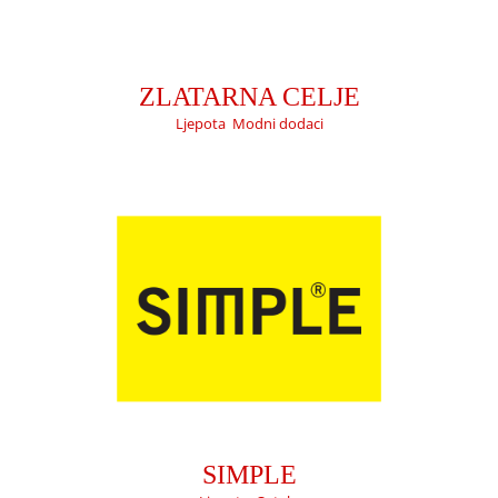
SIMPLE
Ljepota
Ostalo
ZLATARNA CELJE
Ljepota
,
Modni dodaci
RONIS
Djeca
Dom
Ljepota
Tehnika
SIMPLE