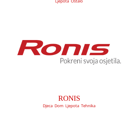
Ljepota
,
Ostalo
FARMACIA
Ljepota
Ostalo
RONIS
Djeca
,
Dom
,
Ljepota
,
Tehnika