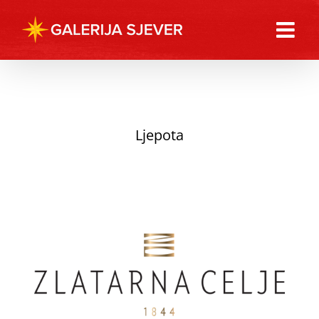
Skip
to
content
ZLATARNA CELJE
Ljepota
Ljepota
Modni dodaci