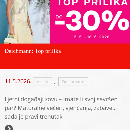
Deichmann: Top prilika
11.5.2026.
,
Akcija
Deichmann
Ljetni događaji zovu – imate li svoj savršen
par? Maturalne večeri, vjenčanja, zabave…
sada je pravi trenutak