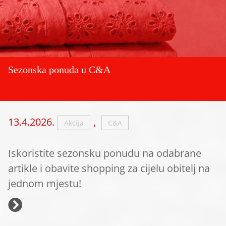
Sezonska ponuda u C&A
13.4.2026.
,
Akcija
C&A
Iskoristite sezonsku ponudu na odabrane
artikle i obavite shopping za cijelu obitelj na
jednom mjestu!