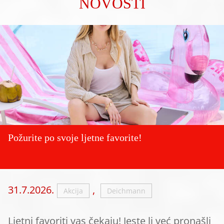
NOVOSTI
Požurite po svoje ljetne favorite!
31.7.2026.
,
Akcija
Deichmann
Ljetni favoriti vas čekaju! Jeste li već pronašli