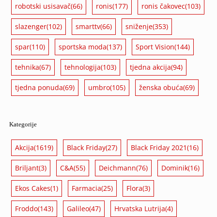
robotski usisavač
(66)
ronis
(177)
ronis čakovec
(103)
slazenger
(102)
smarttv
(66)
sniženje
(353)
spar
(110)
sportska moda
(137)
Sport Vision
(144)
tehnika
(67)
tehnologija
(103)
tjedna akcija
(94)
tjedna ponuda
(69)
umbro
(105)
ženska obuća
(69)
Kategorije
Akcija
(1619)
Black Friday
(27)
Black Friday 2021
(16)
Briljant
(3)
C&A
(55)
Deichmann
(76)
Dominik
(16)
Ekos Cakes
(1)
Farmacia
(25)
Flora
(3)
Froddo
(143)
Galileo
(47)
Hrvatska Lutrija
(4)