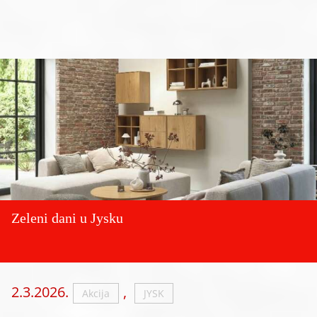
Zeleni dani u Jysku
2.3.2026.
,
Akcija
JYSK