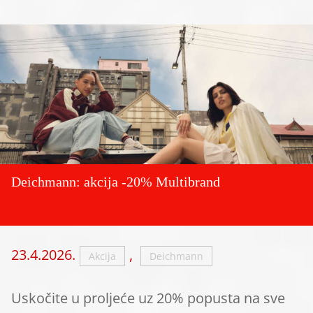
Deichmann: akcija -20% Multibrand
23.4.2026.
,
Akcija
Deichmann
Uskočite u proljeće uz 20% popusta na sve