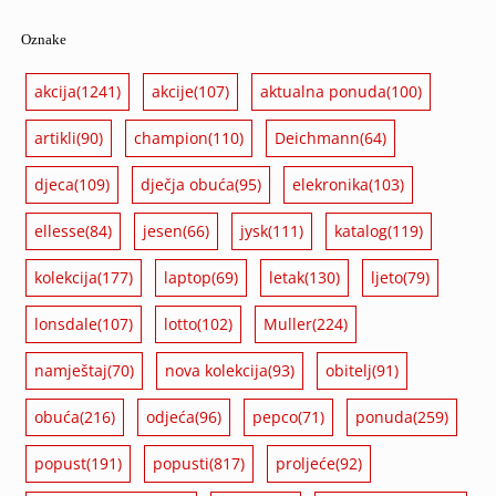
Oznake
akcija
(1241)
akcije
(107)
aktualna ponuda
(100)
artikli
(90)
champion
(110)
Deichmann
(64)
djeca
(109)
dječja obuća
(95)
elekronika
(103)
ellesse
(84)
jesen
(66)
jysk
(111)
katalog
(119)
kolekcija
(177)
laptop
(69)
letak
(130)
ljeto
(79)
lonsdale
(107)
lotto
(102)
Muller
(224)
namještaj
(70)
nova kolekcija
(93)
obitelj
(91)
obuća
(216)
odjeća
(96)
pepco
(71)
ponuda
(259)
popust
(191)
popusti
(817)
proljeće
(92)