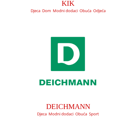
Djeca
Modni dodaci
Obuća
Sport
KIK
Djeca
,
Dom
,
Modni dodaci
,
Obuća
,
Odjeća
TAKKO
Djeca
Modni dodaci
Odjeća
DEICHMANN
Djeca
,
Modni dodaci
,
Obuća
,
Sport