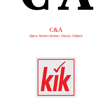
KIK
Djeca
Dom
Modni dodaci
Obuća
Odjeća
C&A
Djeca
,
Modni dodaci
,
Obuća
,
Odjeća
DEICHMANN