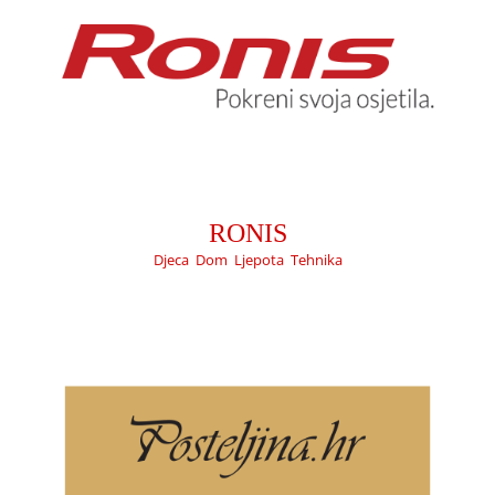
POSTELJINA
Djeca
Dom
RONIS
Djeca
,
Dom
,
Ljepota
,
Tehnika