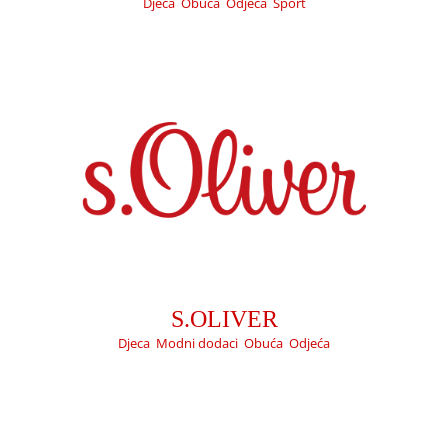
Djeca
,
Obuća
,
Odjeća
,
Sport
RONIS
Djeca
Dom
Ljepota
Tehnika
S.OLIVER
Djeca
,
Modni dodaci
,
Obuća
,
Odjeća