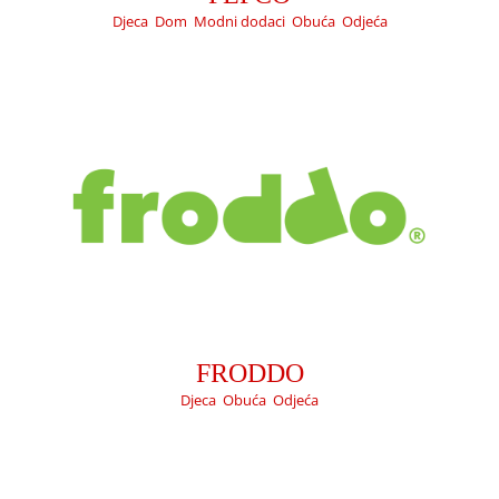
Djeca
,
Dom
,
Modni dodaci
,
Obuća
,
Odjeća
MÜLLER
Djeca
Kućni ljubimci
Ljepota
Modni dodaci
Prehrana
FRODDO
Tehnika
Djeca
,
Obuća
,
Odjeća