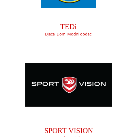
SPORT VISION
Djeca
Obuća
Odjeća
Sport
TEDi
Djeca
,
Dom
,
Modni dodaci
S.OLIVER
Djeca
Modni dodaci
Obuća
Odjeća
SPORT VISION