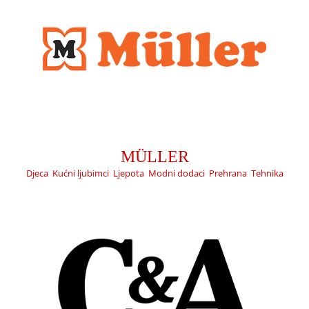
C&A
Djeca
Modni dodaci
Obuća
Odjeća
MÜLLER
Djeca
,
Kućni ljubimci
,
Ljepota
,
Modni dodaci
,
Prehrana
,
Tehnika