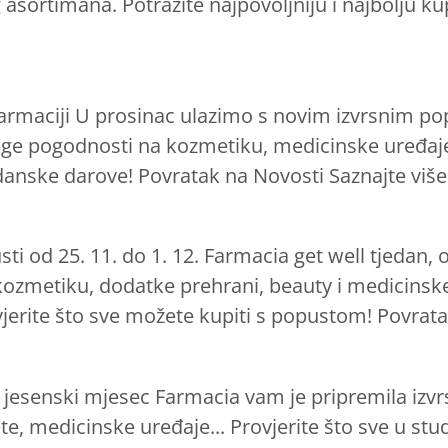
asortimana. Potražite najpovoljniju i najbolju k
armaciji U prosinac ulazimo s novim izvrsnim p
ge pogodnosti na kozmetiku, medicinske uređaje
gdanske darove! Povratak na Novosti Saznajte više
ti od 25. 11. do 1. 12. Farmacia get well tjedan, 
zmetiku, dodatke prehrani, beauty i medicinske 
vjerite što sve možete kupiti s popustom! Povrata
j jesenski mjesec Farmacia vam je pripremila iz
te, medicinske uređaje... Provjerite što sve u st