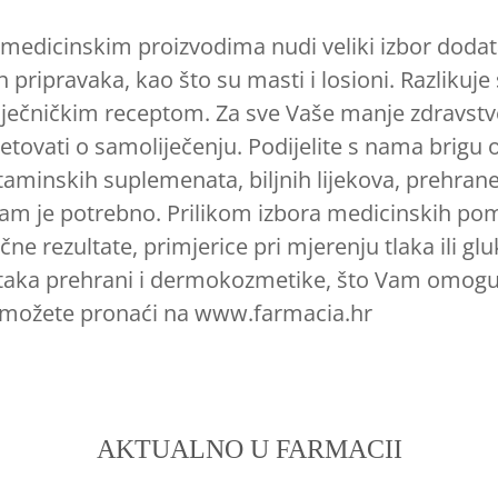
 medicinskim proizvodima nudi veliki izbor dodata
ih pripravaka, kao što su masti i losioni. Razlikuje
i liječničkim receptom. Za sve Vaše manje zdravst
vjetovati o samoliječenju. Podijelite s nama bri
taminskih suplemenata, biljnih lijekova, prehrane
am je potrebno. Prilikom izbora medicinskih poma
čne rezultate, primjerice pri mjerenju tlaka ili gl
taka prehrani i dermokozmetike, što Vam omoguć
možete pronaći na www.farmacia.hr
AKTUALNO
U FARMACII