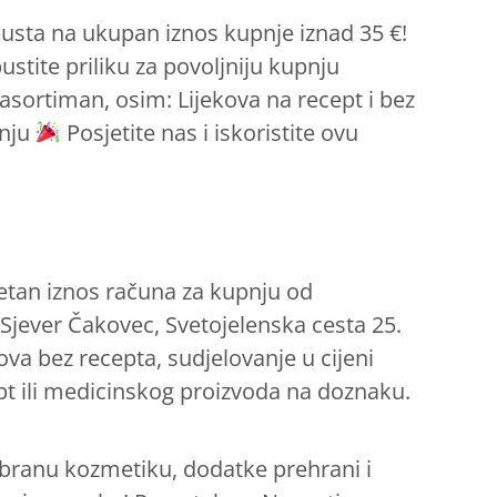
usta na ukupan iznos kupnje iznad 35 €!
stite priliku za povoljniju kupnju
asortiman, osim: Lijekova na recept i bez
enju
Posjetite nas i iskoristite ovu
tan iznos računa za kupnju od
i Sjever Čakovec, Svetojelenska cesta 25.
ova bez recepta, sudjelovanje u cijeni
cept ili medicinskog proizvoda na doznaku.
branu kozmetiku, dodatke prehrani i