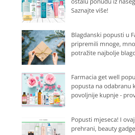
ostalu ponudu iz našeg 
Saznajte više!
Blagdanski popusti u F
pripremili mnoge, mno
potražite najbolje bla
Farmacia get well popus
popusta na odabranu ko
povoljnije kupnje - pro
Popusti mjeseca! I ova
prehrani, beauty gadge