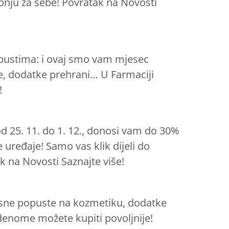
upnju za sebe! Povratak na Novosti
opustima: i ovaj smo vam mjesec
, dodatke prehrani… U Farmaciji
!
od 25. 11. do 1. 12., donosi vam do 30%
uređaje! Samo vas klik dijeli do
k na Novosti Saznajte više!
vrsne popuste na kozmetiku, dodatke
udenome možete kupiti povoljnije!