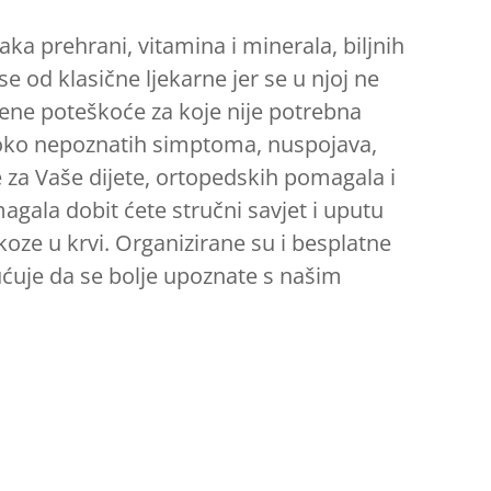
ka prehrani, vitamina i minerala, biljnih
 se od klasične ljekarne jer se u njoj ne
vene poteškoće za koje nije potrebna
gu oko nepoznatih simptoma, nuspojava,
 za Vaše dijete, ortopedskih pomagala i
gala dobit ćete stručni savjet i uputu
ukoze u krvi. Organizirane su i besplatne
uje da se bolje upoznate s našim