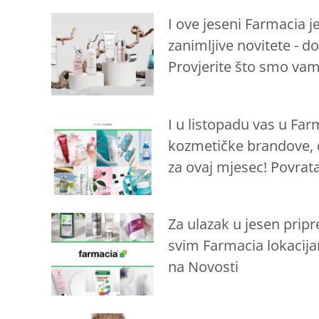
I ove jeseni Farmacia j
zanimljive novitete - 
Provjerite što smo vam
I u listopadu vas u Fa
kozmetičke brandove, d
za ovaj mjesec! Povrat
Za ulazak u jesen pripr
svim Farmacia lokacij
na Novosti