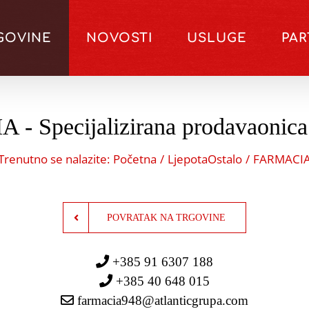
GOVINE
NOVOSTI
USLUGE
PA
 Specijalizirana prodavaonica
Trenutno se nalazite:
Početna
Ljepota
Ostalo
FARMACI
POVRATAK NA TRGOVINE
+385 91 6307 188
+385 40 648 015
farmacia948@atlanticgrupa.com