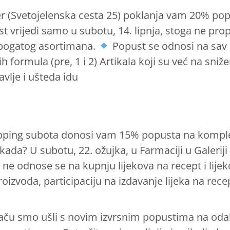
er (Svetojelenska cesta 25) poklanja vam 20% pop
rijedi samo u subotu, 14. lipnja, stoga ne propu
 bogatog asortimana.
Popust se odnosi na sav 
h formula (pre, 1 i 2) Artikala koji su već na sniž
avlje i ušteda idu
opping subota donosi vam 15% popusta na komple
kada? U subotu, 22. ožujka, u Farmaciji u Galerij
i ne odnose se na kupnju lijekova na recept i lijek
proizvoda, participaciju na izdavanje lijeka na re
jaču smo ušli s novim izvrsnim popustima na oda