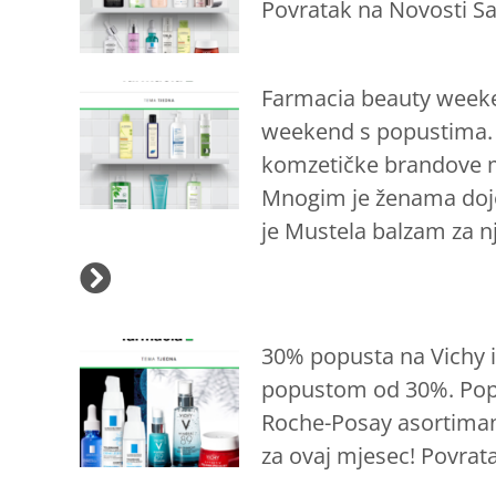
Povratak na Novosti Sa
Farmacia beauty weeken
weekend s popustima. Ak
komzetičke brandove 
Mnogim je ženama dojen
je Mustela balzam za n
30% popusta na Vichy i
popustom od 30%. Popus
Roche-Posay asortiman 
za ovaj mjesec! Povrat