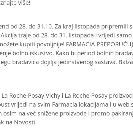
znajte više!
d od 28. do 31.10. Za kraj listopada pripremili
cija traje od 28. do 31. listopada i vrijedi samo
možete kupiti povoljnije! FARMACIA PREPORUČUJ
je bolno iskustvo. Kako bi period bolnih bradavi
jegu bradavica dojilja jedinstvenog sastava. Bal
 La Roche-Posay Vichy i La Roche-Posay proizvodi 
t vrijedi na svim Farmacia lokacijama i u web sho
osim na već snižene proizvode i promo pakiranja
ak na Novosti