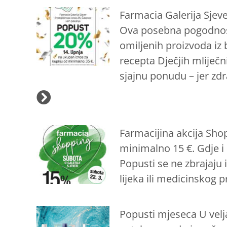
Farmacia Galerija Sjev
Ova posebna pogodnost v
omiljenih proizvoda iz
recepta Dječjih mliječni
sjajnu ponudu – jer zdr
Farmacijina akcija Sh
minimalno 15 €. Gdje i 
Popusti se ne zbrajaju 
lijeka ili medicinskog 
Popusti mjeseca U vel