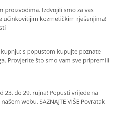
m proizvodima. Izdvojili smo za vas
e učinkovitijim kozmetičkim rješenjima!
sti
ju kupnju: s popustom kupujte poznate
a. Provjerite što smo vam sve pripremili
 23. do 29. rujna! Popusti vrijede na
na našem webu. SAZNAJTE VIŠE Povratak