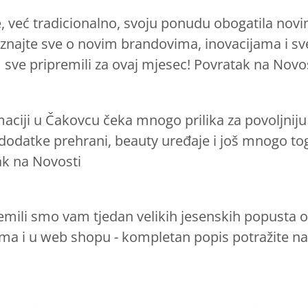
e, već tradicionalno, svoju ponudu obogatila novi
doznajte sve o novim brandovima, inovacijama i sv
 sve pripremili za ovaj mjesec! Povratak na Novo
rmaciji u Čakovcu čeka mnogo prilika za povoljni
odatke prehrani, beauty uređaje i još mnogo tog
ak na Novosti
emili smo vam tjedan velikih jesenskih popusta od
ama i u web shopu - kompletan popis potražite 