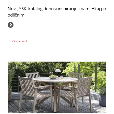
Novi JYSK katalog donosi inspiraciju i namještaj po
odličnim
15.9.2025.
Jysk: Uštedite 20 do 50% uz novi katalog
Pročitaj više
Akcija
JYSK