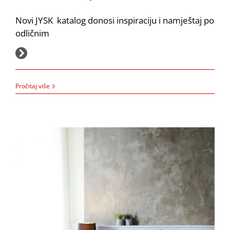
Jysk: Uštedite do 60% uz novi katalog
Akcija
JYSK
Novi JYSK katalog donosi inspiraciju i namještaj po
odličnim
2.3.2026.
Pročitaj više