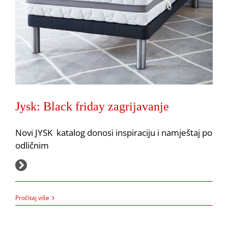
Jysk: Black friday zagrijavanje
Jysk: Uštedite do 70% uz novi katalog
Akcija
JYSK
Novi JYSK katalog donosi inspiraciju i namještaj po
odličnim
20.11.2025.
Pročitaj više