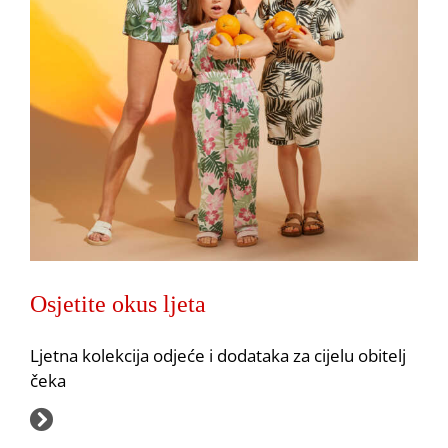
Osjetite okus ljeta
Ljetna kolekcija odjeće i dodataka za cijelu obitelj
čeka
Takko: 50% popusta
Akcija
Pepco