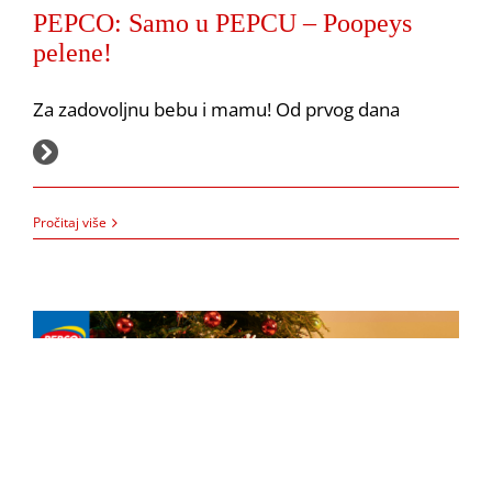
PEPCO: Samo u PEPCU – Poopeys
pelene!
Za zadovoljnu bebu i mamu! Od prvog dana
16.12.2021.
PEPCO: Božićna bajka
Pročitaj više
Akcija
Pepco