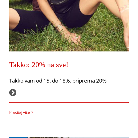
Takko: 20% na sve!
Takko vam od 15. do 18.6. priprema 20%
PEPCO:
Nova dupla pakiranja iz PEPCA!
Akcija
Pepco
14.6.2023.
Pročitaj više