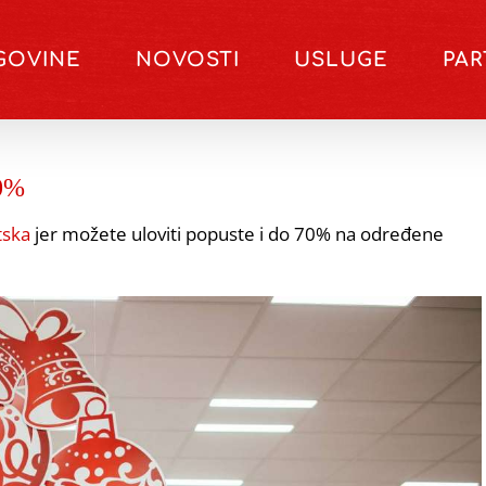
GOVINE
NOVOSTI
USLUGE
PA
70%
tska
jer možete uloviti popuste i do 70% na određene