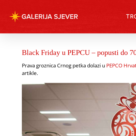
Skip
to
TR
content
Black Friday u PEPCU – popusti do 
Prava groznica Crnog petka dolazi u
PEPCO Hrva
artikle.