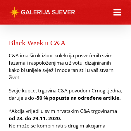
Skip
to
content
Black Week u C&A
C&A ima širok izbor kolekcija posvećenih svim
fazama i raspoloženjima u životu, dizajniranih
kako bi unijele svjež i moderan stil u vaš stvarni
život.
Svoje kupce, trgovina C&A povodom Crnog tjedna,
daruje s do
-50 % popusta na određene artikle.
*Akcija vrijedi u svim hrvatskim C&A trgovinama
od 23. do 29.11. 2020.
Ne može se kombinirati s drugim akcijama i