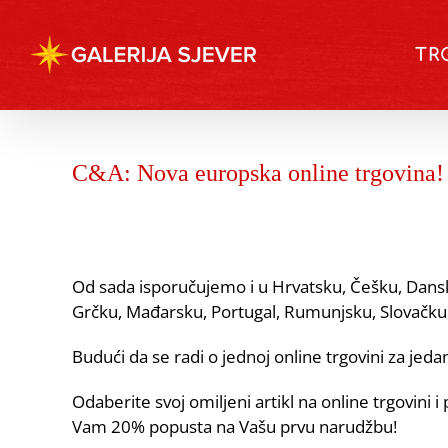
Skip
to
TR
content
C&A: Nova europska online trgovina!
Od sada isporučujemo i u Hrvatsku, Češku, Dansk
Grčku, Mađarsku, Portugal, Rumunjsku, Slovačku, 
Budući da se radi o jednoj online trgovini za jedan
Odaberite svoj omiljeni artikl na online trgovini 
Vam 20% popusta na Vašu prvu narudžbu!