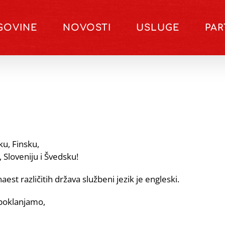
GOVINE
NOVOSTI
USLUGE
PA
u, Finsku,
Sloveniju i Švedsku!
aest različitih država službeni jezik je engleski.
i poklanjamo,