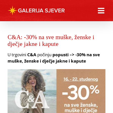
Skip
to
content
C&A: -30% na sve muške, ženske i
dječje jakne i kapute
U trgovini
C&A
počinju
popusti –> -30% na sve
muške, ženske i dječje jakne i kapute