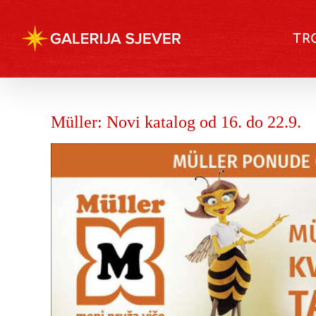
Skip
to
TR
content
Müller: Novi katalog od 16. do 22.9.