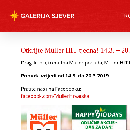
Skip
to
TR
content
Otkrijte Müller HIT tjedna! 14.3. – 20
Dragi kupci, trenutna Müller ponuda, Müller HIT 
Ponuda vrijedi od 14.3. do 20.3.2019.
Pratite nas i na Facebooku:
facebook.com/MullerHrvatska