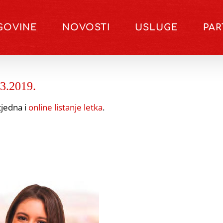
GOVINE
NOVOSTI
USLUGE
PA
.3.2019.
tjedna i
online listanje letka
.