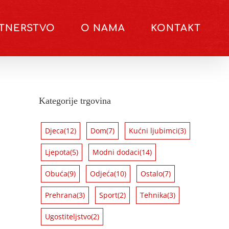
RTNERSTVO
O NAMA
KONTAKT
Kategorije trgovina
Djeca
(12)
Dom
(7)
Kućni ljubimci
(3)
Ljepota
(5)
Modni dodaci
(14)
Obuća
(9)
Odjeća
(10)
Ostalo
(7)
Prehrana
(3)
Sport
(2)
Tehnika
(3)
Ugostiteljstvo
(2)