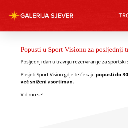
Skip
to
TR
content
Popusti u Sport Visionu za posljednji 
Posljednji dan u travnju rezerviran je za sportski
Posjeti Sport Vision gdje te čekaju
popusti do 3
već sniženi asortiman.
Vidimo se!