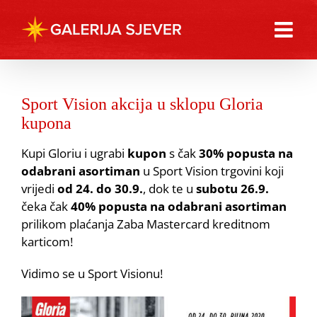
Skip
to
content
Sport Vision akcija u sklopu Gloria
kupona
Kupi Gloriu i ugrabi
kupon
s čak
30% popusta na
odabrani asortiman
u Sport Vision trgovini koji
vrijedi
od 24. do 30.9.
, dok te u
subotu 26.9.
čeka čak
40% popusta na odabrani asortiman
prilikom plaćanja Zaba Mastercard kreditnom
karticom!
Vidimo se u Sport Visionu!