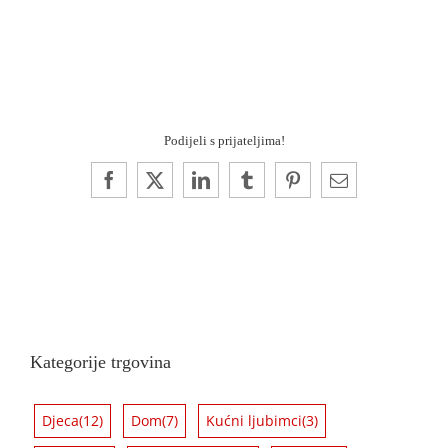
Podijeli s prijateljima!
Facebook
X
LinkedIn
Tumblr
Pinterest
Email:
Kategorije trgovina
Djeca
(12)
Dom
(7)
Kućni ljubimci
(3)