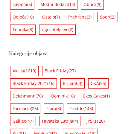
Ljepota
(5)
Modni dodaci
(14)
Obuća
(9)
Odjeća
(10)
Ostalo
(7)
Prehrana
(3)
Sport
(2)
Tehnika
(3)
Ugostiteljstvo
(2)
Kategorije objava
Akcija
(1619)
Black Friday
(27)
Black Friday 2021
(16)
Briljant
(3)
C&A
(55)
Deichmann
(76)
Dominik
(16)
Ekos Cakes
(1)
Farmacia
(25)
Flora
(3)
Froddo
(143)
Galileo
(47)
Hrvatska Lutrija
(4)
JYSK
(120)
Kik
(61)
Müller
(247)
New Yorker
(16)